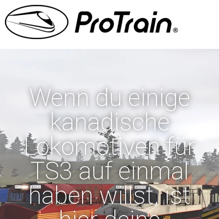
Wenn du einige
kanadische
Lokomotiven für
TS3 auf einmal
haben willst, ist