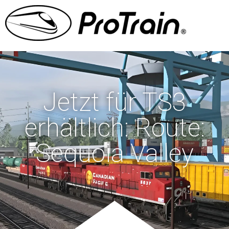
Jetzt für TS3
erhältlich: Route:
Sequoia Valley